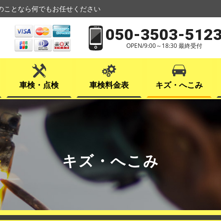
のことなら何でもお任せください
050-3503-512
OPEN/9:00～18:30 最終受付
車検・点検
車検料金表
キズ・へこみ
キズ・へこみ