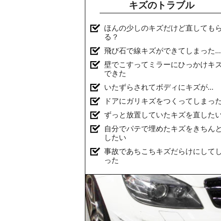
キズのトラブル
ほんの少しのキズだけど直しても
る？
飛び石で線キズができてしまった…
壁でこすってミラーにひっかけキ
できた
いたずらされてボディにキズが…
ドアにガリキズをつくってしまっ
ずっと放置していたキズを直した
自分でパテで埋めたキズをきちん
したい
事故であちこちキズだらけにして
った