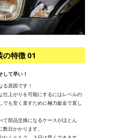
の特徴 01
そして早い！
なる原因です！
な仕上がりを可能にするにはレベルの
しでも安く直すために極力鈑金で直し
べて部品交換になるケースがほとん
に数日かかります。
少なくとも２、３日は早くできます。