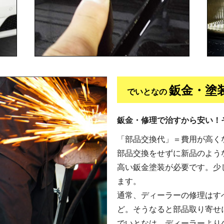
鈑金・塗装
でいとなの
鈑金・修理で治すから安い！
「部品交換代」＝費用が高く
部品交換をせずに新品のよう
高い鈑金塗装が必要です。少
ます。
通常、ディーラーの修理はす
ど。そうなると部品取り寄せ
でいとなは、ディーラーより