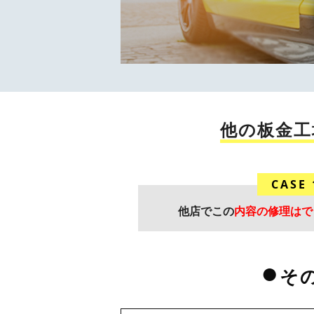
他の板金工
CASE 
他店でこの
内容の修理はで
そ