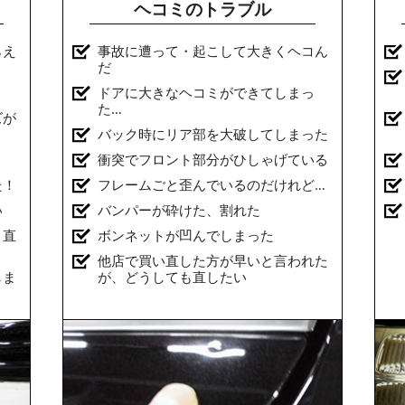
ヘコミのトラブル
らえ
事故に遭って・起こして大きくヘコん
だ
ドアに大きなヘコミができてしまっ
た…
ズが
バック時にリア部を大破してしまった
衝突でフロント部分がひしゃげている
た！
フレームごと歪んでいるのだけれど…
い
バンパーが砕けた、割れた
と直
ボンネットが凹んでしまった
他店で買い直した方が早いと言われた
しま
が、どうしても直したい