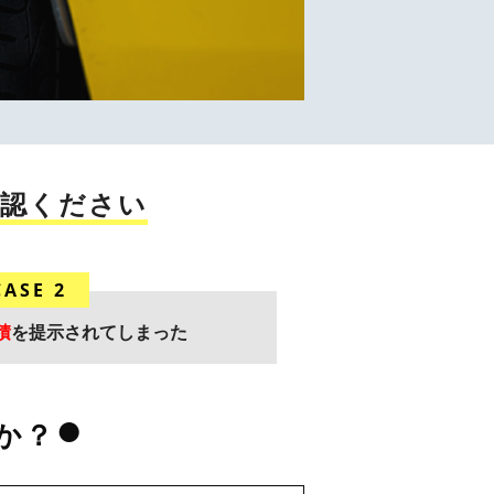
確認ください
CASE 2
積
を提示されてしまった
か？