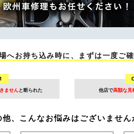
場へお持ち込み時に、まずは一度ご
1
きません
と断られた
他店で
高額な見
の他、こんなお悩みはございません