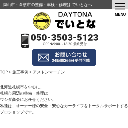
岡山市・倉敷市の
整備・車検・修理は でいとなへ
togg
navi
MENU
050-3503-5123
OPEN/9:00～18:30 最終受付
TOP
>
施工事例
>
アストンマーチン
北海道札幌市
を中心に、
札幌市周辺の整備・修理は
ワシダ商会にお任せください。
私達は、オーナー様の安全・安心なカーライフをトータルサポートする
プロショップです。