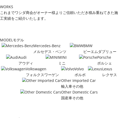
WORKS
これまでワシダ商会がオーナー様よりご信頼いただき積み重ねてきた施
工実績をご紹介いたします。
MODEL
モデル
Mercedes-Benz
BMW
メルセデス・ベンツ
ビーエムダブリュー
Audi
MINI
Porsche
アウディ
ミニ
ポルシェ
Volkswagen
Volvo
Lexus
フォルクスワーゲン
ボルボ
レクサス
Other Imported Car
輸入車その他
Other Domestic Cars
国産車その他