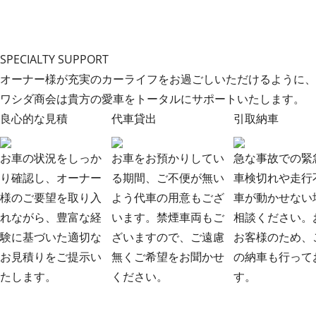
SPECIALTY SUPPORT
オーナー様が充実のカーライフをお過ごしいただけるように、
ワシダ商会は貴方の愛車をトータルにサポートいたします。
良心的な見積
代車貸出
引取納車
お車の状況をしっか
お車をお預かりしてい
急な事故での緊
り確認し、オーナー
る期間、ご不便が無い
車検切れや走行
様のご要望を取り入
よう代車の用意もござ
車が動かせない
れながら、豊富な経
います。禁煙車両もご
相談ください。
験に基づいた適切な
ざいますので、ご遠慮
お客様のため、
お見積りをご提示い
無くご希望をお聞かせ
の納車も行って
たします。
ください。
す。