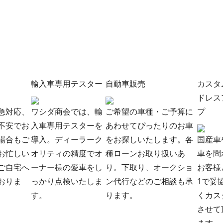
輸入車専用テスター
自動車販売
カスタ
ドレス
急対応、
ワシダ商会では、輸
ご希望の車種・ご予算に
プ
不安でお
入車専用テスターを
あわせてぴったりのお車
場合もご
導入。ディーラーク
をお探しいたします。各
国産車
お忙しい
オリティの精度でオ
種ローンお取り扱いあ
車を問
ご自宅へ
ーナー様の愛車をし
り。下取り、オークショ
お客様
おりま
っかり点検いたしま
ン代行などのご相談も承
1で妥
す。
ります。
くカス
させて