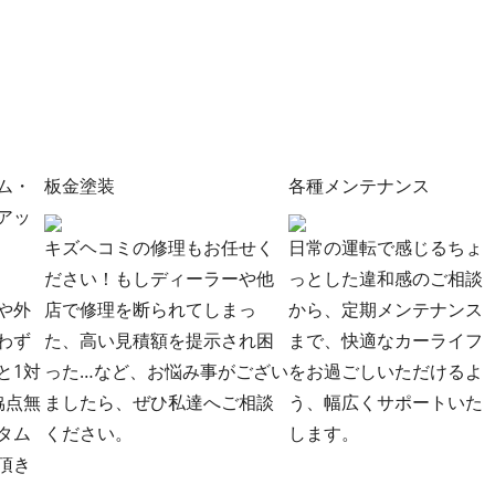
ム・
板金塗装
各種メンテナンス
アッ
キズヘコミの修理もお任せく
日常の運転で感じるちょ
ださい！もしディーラーや他
っとした違和感のご相談
や外
店で修理を断られてしまっ
から、定期メンテナンス
わず
た、高い見積額を提示され困
まで、快適なカーライフ
と1対
った…など、お悩み事がござい
をお過ごしいただけるよ
協点無
ましたら、ぜひ私達へご相談
う、幅広くサポートいた
タム
ください。
します。
頂き