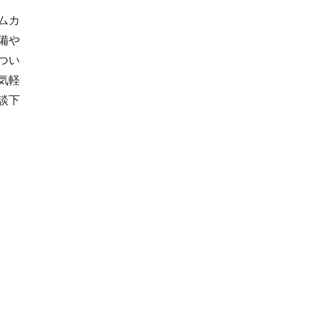
ムカ
備や
つい
気軽
談下