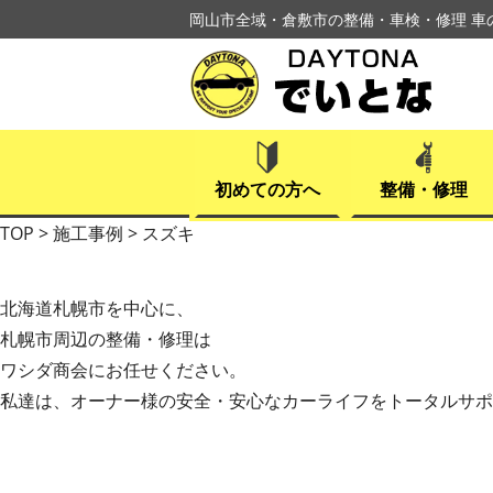
岡山市全域・倉敷市の整備・車検・修理 車
初めての方へ
整備・修理
TOP
>
施工事例
>
スズキ
北海道札幌市
を中心に、
札幌市周辺の整備・修理は
ワシダ商会にお任せください。
私達は、オーナー様の安全・安心なカーライフをトータルサポ