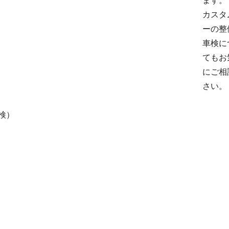
ます。
カスタ
ーの整
車検に
てもお
にご相
さい。
検）