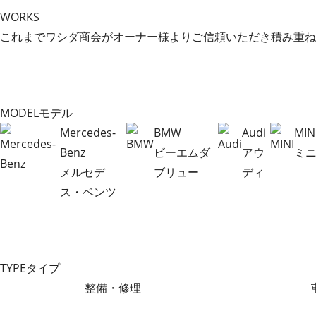
WORKS
これまでワシダ商会がオーナー様よりご信頼いただき積み重ね
MODEL
モデル
Mercedes-
BMW
Audi
MIN
Benz
ビーエムダ
アウ
ミ
メルセデ
ブリュー
ディ
ス・ベンツ
TYPE
タイプ
整備・修理